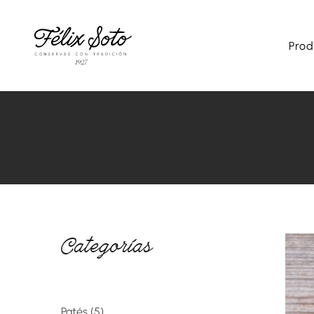
Prod
Categorías
Patés
5