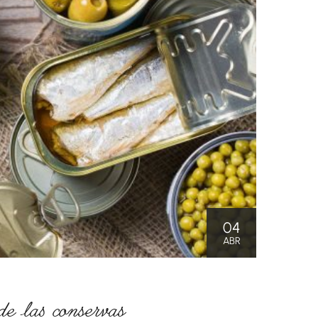
04
ABR
de las conservas