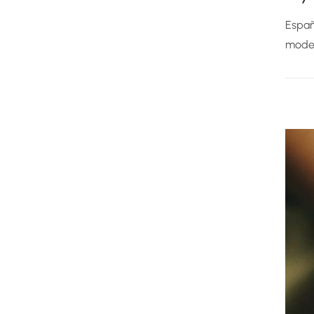
Españ
moder