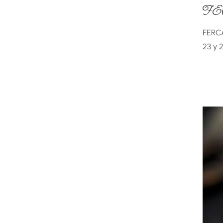
F
FERCA
23 y 