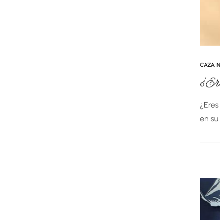
CAZA
,
N
¿Er
¿Eres
en su