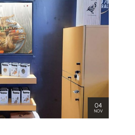
04
NOV